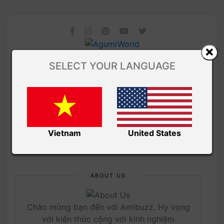
SELECT YOUR LANGUAGE
/ Free Amigurumi
Amibuzz
BLOG
Vietnam
United States
ABOUT US
Chào mừng bạn đến với Amibuzz. Hy vọng
với kiến thức cộng với kinh nghiệm