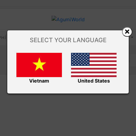
PHÍ
HỌC MÓC LEN
MẸO MÓC LEN
VIDEO
SELECT YOUR LANGUAGE
Vietnam
United States