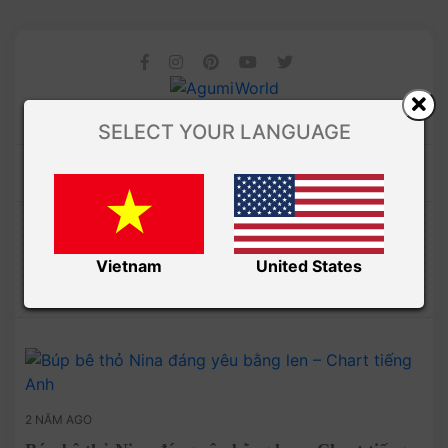
SELECT YOUR LANGUAGE
Amibuzz
CHART MÓC TIẾNG ANH
Vietnam
United States
2 NĂM AGO