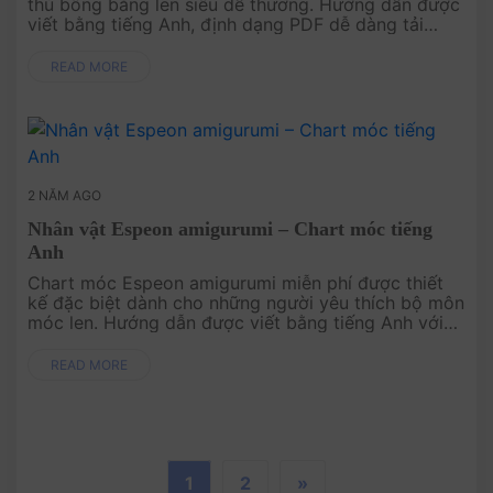
thú bông bằng len siêu dễ thương. Hướng dẫn được
viết bằng tiếng Anh, định dạng PDF dễ dàng tải
xuống và làm theo. Bắt tay ngay vào việc tạo ra
người bạn Doraemon cho bộ ....
READ MORE
2 NĂM AGO
Nhân vật Espeon amigurumi – Chart móc tiếng
Anh
Chart móc Espeon amigurumi miễn phí được thiết
kế đặc biệt dành cho những người yêu thích bộ môn
móc len. Hướng dẫn được viết bằng tiếng Anh với
định dạng PDF, dễ dàng tải xuống và làm theo. Hãy
bắt đầu ngay để tạo ra....
READ MORE
1
2
»