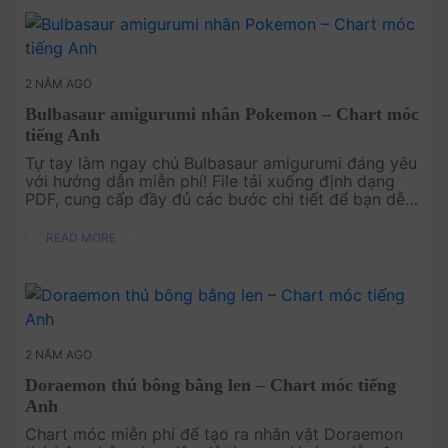
2 NĂM AGO
Bulbasaur amigurumi nhân Pokemon – Chart móc
tiếng Anh
Tự tay làm ngay chú Bulbasaur amigurumi đáng yêu
với hướng dẫn miễn phí! File tải xuống định dạng
PDF, cung cấp đầy đủ các bước chi tiết để bạn dễ
dàng thực hiện. Hãy bắt đầu dự án thú vị này và
thêm Bulbasaur vào bộ ....
READ MORE
2 NĂM AGO
Doraemon thú bông bằng len – Chart móc tiếng
Anh
Chart móc miễn phí để tạo ra nhân vật Doraemon