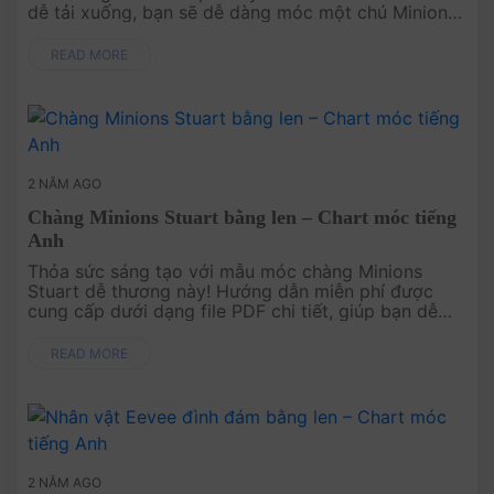
dễ tải xuống, bạn sẽ dễ dàng móc một chú Minion
Bob cực kỳ đáng yêu. Bắt tay vào làm ngay để có
một món quà thú vị ....
READ MORE
2 NĂM AGO
Chàng Minions Stuart bằng len – Chart móc tiếng
Anh
Thỏa sức sáng tạo với mẫu móc chàng Minions
Stuart dễ thương này! Hướng dẫn miễn phí được
cung cấp dưới dạng file PDF chi tiết, giúp bạn dễ
dàng tạo ra một sản phẩm độc đáo. Hãy thử ngay
để có một chú Minions Stuart v....
READ MORE
2 NĂM AGO