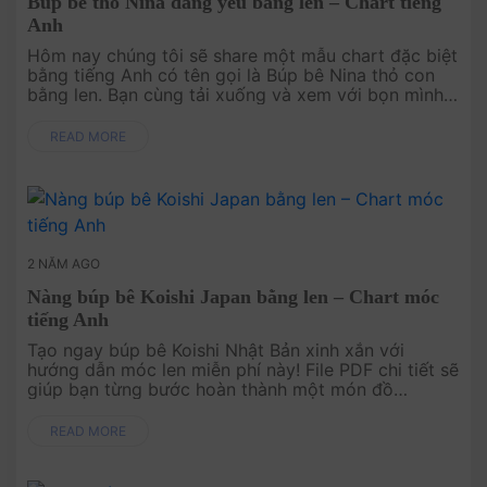
Búp bê thỏ Nina đáng yêu bằng len – Chart tiếng
Anh
Hôm nay chúng tôi sẽ share một mẫu chart đặc biệt
bằng tiếng Anh có tên gọi là Búp bê Nina thỏ con
bằng len. Bạn cùng tải xuống và xem với bọn mình
nhé! .
READ MORE
2 NĂM AGO
Nàng búp bê Koishi Japan bằng len – Chart móc
tiếng Anh
Tạo ngay búp bê Koishi Nhật Bản xinh xắn với
hướng dẫn móc len miễn phí này! File PDF chi tiết sẽ
giúp bạn từng bước hoàn thành một món đồ
handmade độc đáo và dễ thương, lý tưởng làm quà
tặng hoặc bổ sung vào bộ sưu t....
READ MORE