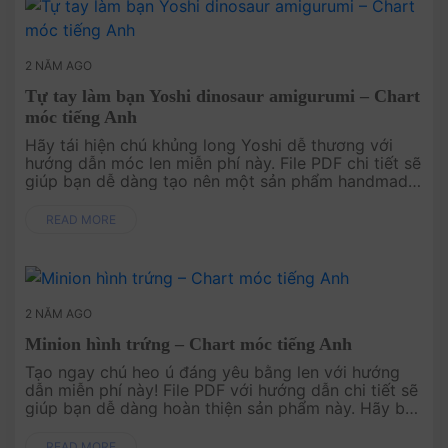
2 NĂM AGO
Tự tay làm bạn Yoshi dinosaur amigurumi – Chart
móc tiếng Anh
Hãy tái hiện chú khủng long Yoshi dễ thương với
hướng dẫn móc len miễn phí này. File PDF chi tiết sẽ
giúp bạn dễ dàng tạo nên một sản phẩm handmade
vui nhộn và độc đáo, lý tưởng cho người hâm mộ
hoặc làm quà tặng đặc ....
READ MORE
2 NĂM AGO
Minion hình trứng – Chart móc tiếng Anh
Tạo ngay chú heo ú đáng yêu bằng len với hướng
dẫn miễn phí này! File PDF với hướng dẫn chi tiết sẽ
giúp bạn dễ dàng hoàn thiện sản phẩm này. Hãy bắt
tay vào làm ngay để bổ sung thêm một món đồ dễ
thương vào bộ sưu tậ....
READ MORE