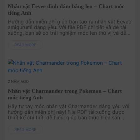
Nhân vật Eevee đình đám bằng len – Chart móc
tiếng Anh
Hướng dẫn miễn phí giúp bạn tạo ra nhân vật Eevee
amigurumi đáng yêu. Với file PDF chi tiết và dễ tải
xuống, bạn sẽ có trải nghiệm móc len thú vị và dễ
dàng. Hãy bắt đầu ngay để tạo nên Eevee cho riêng
mình!.
READ MORE
2 NĂM AGO
Nhân vật Charmander trong Pokemon – Chart
móc tiếng Anh
Hãy tự tay móc nhân vật Charmander đáng yêu với
hướng dẫn miễn phí này! File PDF tải xuống được
thiết kế chi tiết, dễ hiểu, giúp bạn thực hiện sản
phẩm một cách dễ dàng. Bắt đầu ngay để mang
Charmander đến bộ sưu tập ....
READ MORE