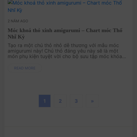
2 NĂM AGO
Móc khoá thỏ xinh amigurumi – Chart móc Thổ
Nhĩ Kỳ
Tạo ra một chú thỏ nhỏ dễ thương với mẫu móc
amigurumi này! Chú thỏ đáng yêu này sẽ là một
món phụ kiện tuyệt vời cho bộ sưu tập móc khóa
của bạn hoặc làm món quà ý nghĩa cho bạn bè và
gia đình. Với thiết kế....
READ MORE
1
2
3
»