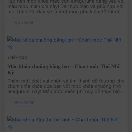
Tạo nên móc khóa mèo con amigurumi đáng yêu với
mẫu móc miễn phí này! Dễ thực hiện và phù hợp với
mọi trình độ, đây sẽ là một món phụ kiện dễ thương
cho chùm chìa khóa, túi xách, hoặc món quà tuyệt
vời dành ....
READ MORE
2 NĂM AGO
Móc khóa chuông bằng len – Chart móc Thổ Nhĩ
Kỳ
Thêm một chút vui nhộn và âm thanh dễ thương cho
chùm chìa khóa của bạn với móc khóa chuông nhỏ
amigurumi này! Mẫu móc miễn phí này dễ thực hiện
và phù hợp cho mọi trình độ. Đây là món quà thú vị
hoặc phụ kiện tuyệt v....
READ MORE