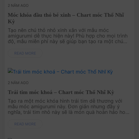
2 NĂM AGO
Móc khóa đầu thỏ bé xinh – Chart móc Thổ Nhĩ
Kỳ
Tạo nên chú thỏ nhỏ xinh xắn với mẫu móc
amigurumi dễ thực hiện này! Phù hợp cho mọi trình
độ, mẫu miễn phí này sẽ giúp bạn tạo ra một chú
thỏ đáng yêu, lý tưởng để làm quà tặng, trang trí,
hoặc thêm vào bộ ....
READ MORE
2 NĂM AGO
Trái tim móc khoá – Chart móc Thổ Nhĩ Kỳ
Tạo ra một móc khóa hình trái tim dễ thương với
mẫu móc amigurumi này. Đơn giản nhưng đầy ý
nghĩa, trái tim nhỏ này sẽ là món quà hoàn hảo hoặc
phụ kiện cá nhân đáng yêu. Dù là vào ngày Lễ Tình
Nhân ....
READ MORE