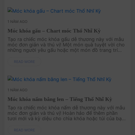
1 NĂM AGO
Móc khóa gấu – Chart móc Thổ Nhĩ Kỳ
Tạo ra chiếc móc khóa gấu dễ thương này với mẫu
móc đơn giản và thú vị! Một món quà tuyệt vời cho
những người yêu gấu hoặc một món đồ trang trí
xinh xắn cho chiếc chìa khóa của bạn, chiếc móc
khóa này sẽ man....
READ MORE
1 NĂM AGO
Móc khóa nấm bằng len – Tiếng Thổ Nhĩ Kỳ
Tạo ra chiếc móc khóa nấm dễ thương này với mẫu
móc đơn giản và thú vị! Hoàn hảo để thêm phần
tươi mới và kỳ diệu cho chìa khóa hoặc túi của bạn,
món phụ kiện này sẽ là món quà tuyệt vời hoặc
điểm nhấn vui n....
READ MORE