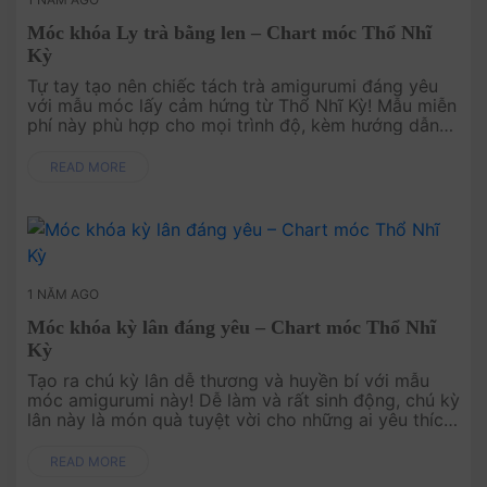
Móc khóa Ly trà bằng len – Chart móc Thổ Nhĩ
Kỳ
Tự tay tạo nên chiếc tách trà amigurumi đáng yêu
với mẫu móc lấy cảm hứng từ Thổ Nhĩ Kỳ! Mẫu miễn
phí này phù hợp cho mọi trình độ, kèm hướng dẫn
chi tiết để bạn dễ dàng thực hiện. .
READ MORE
1 NĂM AGO
Móc khóa kỳ lân đáng yêu – Chart móc Thổ Nhĩ
Kỳ
Tạo ra chú kỳ lân dễ thương và huyền bí với mẫu
móc amigurumi này! Dễ làm và rất sinh động, chú kỳ
lân này là món quà tuyệt vời cho những ai yêu thích
thế giới kỳ diệu, hoặc làm điểm nhấn thú vị cho
không gi....
READ MORE