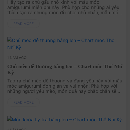
Hãy tạo ra chú gấu nhỏ xinh với mẫu móc
amigurumi miễn phí này! Phù hợp cho những ai yêu
thích tạo ra những món đồ chơi nhỏ nhắn, mẫu móc
dễ làm này sẽ cho bạn một chú gấu dễ thương,
thích hợp làm quà tặng h....
READ MORE
1 NĂM AGO
Chú mèo dễ thương bằng len – Chart móc Thổ Nhĩ
Kỳ
Tạo ra chú mèo dễ thương và đáng yêu này với mẫu
móc amigurumi đơn giản và vui nhộn! Phù hợp với
những người yêu mèo, món quà này chắc chắn sẽ
làm đẹp không gian hoặc là món quà tuyệt vời dành
tặng người thâ....
READ MORE
1 NĂM AGO