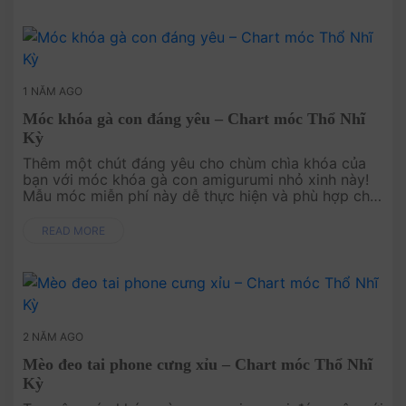
1 NĂM AGO
Móc khóa gà con đáng yêu – Chart móc Thổ Nhĩ
Kỳ
Thêm một chút đáng yêu cho chùm chìa khóa của
bạn với móc khóa gà con amigurumi nhỏ xinh này!
Mẫu móc miễn phí này dễ thực hiện và phù hợp cho
mọi trình độ. Đây là một dự án thú vị, nhanh chóng,
rất thích hợ....
READ MORE
2 NĂM AGO
Mèo đeo tai phone cưng xỉu – Chart móc Thổ Nhĩ
Kỳ