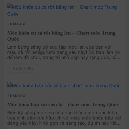
2 NĂM AGO
Móc khóa củ cà rốt bằng len – Chart móc Trung
Quốc
Làm bừng sáng bộ sưu tập móc len của bạn với
mẫu cà rốt amigurumi đáng yêu này! Dù bạn làm nó
để làm đồ chơi, trang trí nhà bếp hay tặng quà, củ
cà rốt ngộ nghĩnh này sẽ là điểm nhấn đầy thú vị.
Hoàn hảo cho....
READ MORE
2 NĂM AGO
Móc khóa bắp cải siêu lạ – chart móc Trung Quốc
Biến kỹ năng móc len của bạn thành món phụ kiện
vừa xinh xắn vừa hữu ích với mẫu móc khóa bắp cải
đáng yêu này! Nhỏ gọn và sáng tạo, dự án này rất
phù hợp để trang trí chìa khóa, túi xách, hoặc làm