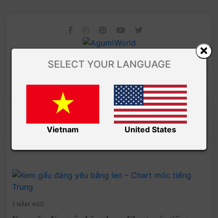
SELECT YOUR LANGUAGE
Amibuzz
CHART MÓC TIẾNG TRUNG
Vietnam
United States
1 NĂM AGO