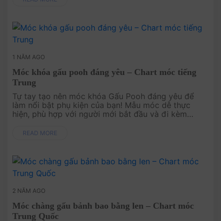
1 NĂM AGO
Móc khóa gấu pooh đáng yêu – Chart móc tiếng
Trung
Tự tay tạo nên móc khóa Gấu Pooh đáng yêu để
làm nổi bật phụ kiện của bạn! Mẫu móc dễ thực
hiện, phù hợp với người mới bắt đầu và đi kèm
hướng dẫn chi tiết. Đây là món quà hoàn hảo hoặc
một điểm nhấn thú vị ....
READ MORE
2 NĂM AGO
Móc chàng gấu bảnh bao bằng len – Chart móc
Trung Quốc