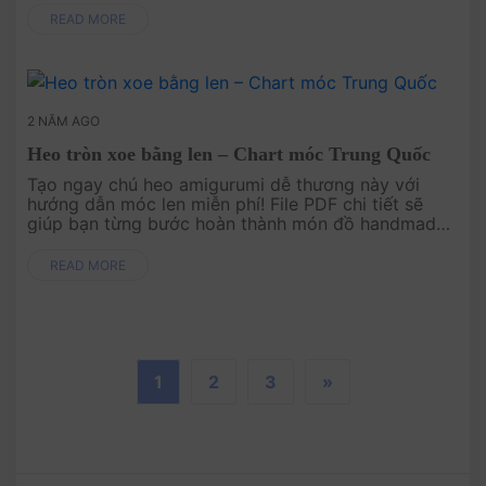
quà tặng ....
READ MORE
2 NĂM AGO
Heo tròn xoe bằng len – Chart móc Trung Quốc
Tạo ngay chú heo amigurumi dễ thương này với
hướng dẫn móc len miễn phí! File PDF chi tiết sẽ
giúp bạn từng bước hoàn thành món đồ handmade
xinh xắn và vui nhộn này, lý tưởng làm quà tặng
hoặc bổ sung vào bộ sưu tập c....
READ MORE
1
2
3
»