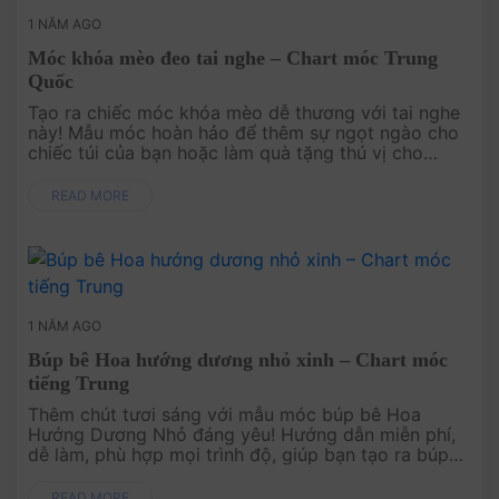
1 NĂM AGO
Móc khóa mèo đeo tai nghe – Chart móc Trung
Quốc
Tạo ra chiếc móc khóa mèo dễ thương với tai nghe
này! Mẫu móc hoàn hảo để thêm sự ngọt ngào cho
chiếc túi của bạn hoặc làm quà tặng thú vị cho
người yêu mèo, chắc chắn sẽ là món phụ kiện đáng
yêu và nổi bật.....
READ MORE
1 NĂM AGO
Búp bê Hoa hướng dương nhỏ xinh – Chart móc
tiếng Trung
Thêm chút tươi sáng với mẫu móc búp bê Hoa
Hướng Dương Nhỏ đáng yêu! Hướng dẫn miễn phí,
dễ làm, phù hợp mọi trình độ, giúp bạn tạo ra búp
bê nhỏ xinh với mũ hoa và váy dễ thương. Tải ngay
để bắt đầu sáng tạ....
READ MORE