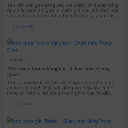
Tạo nên chú gấu đáng yêu với chiếc nơ duyên dáng
qua mẫu móc amigurumi miễn phí này! Dễ thực hiện
và phù hợp với mọi trình độ, mẫu này sẽ giúp bạn
tạo ra một món quà tặng, đồ trang trí dễ thương
hoặc người b....
READ MORE
2 NĂM AGO
Móc khóa Totoro bằng len – Chart móc Trung
Quốc
Tạo ra móc khóa Totoro dễ thương với mẫu móc
amigurumi này! Nhân vật đáng yêu này, lấy cảm
hứng từ Totoro nổi tiếng trong phim của Studio
Ghibli, là món phụ kiện tuyệt vời để làm mới chìa
khóa, túi xách hay ....
READ MORE