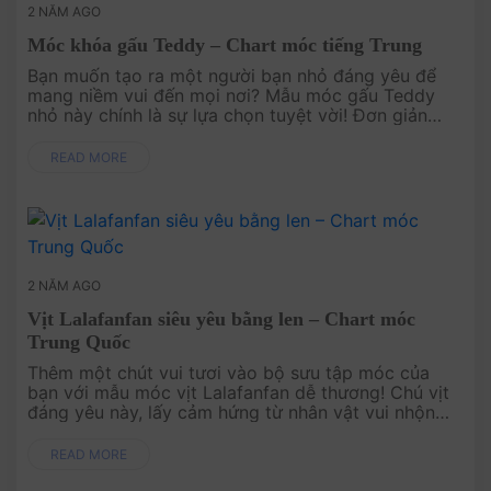
2 NĂM AGO
Móc khóa gấu Teddy – Chart móc tiếng Trung
Bạn muốn tạo ra một người bạn nhỏ đáng yêu để
mang niềm vui đến mọi nơi? Mẫu móc gấu Teddy
nhỏ này chính là sự lựa chọn tuyệt vời! Đơn giản
nhưng vô cùng đáng yêu, chú gấu handmade này sẽ
khiến ai cũng phải ....
READ MORE
2 NĂM AGO
Vịt Lalafanfan siêu yêu bằng len – Chart móc
Trung Quốc
Thêm một chút vui tươi vào bộ sưu tập móc của
bạn với mẫu móc vịt Lalafanfan dễ thương! Chú vịt
đáng yêu này, lấy cảm hứng từ nhân vật vui nhộn
Lalafanfan, là lựa chọn hoàn hảo cho những ai yêu
thích thiết k....
READ MORE